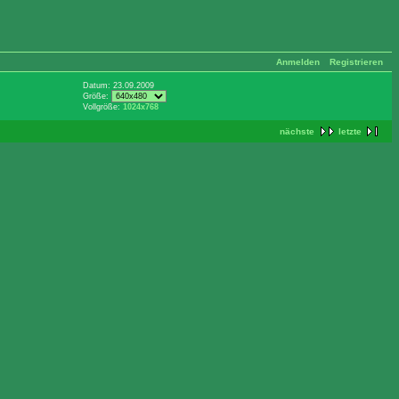
Anmelden
Registrieren
Datum: 23.09.2009
Größe:
Vollgröße:
1024x768
nächste
letzte