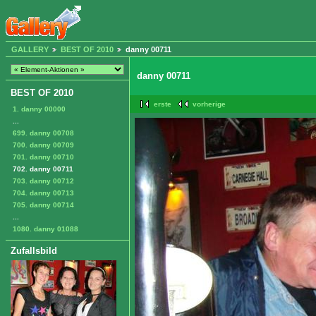
GALLERY
BEST OF 2010
danny 00711
danny 00711
BEST OF 2010
erste
vorherige
1. danny 00000
...
699. danny 00708
700. danny 00709
701. danny 00710
702. danny 00711
703. danny 00712
704. danny 00713
705. danny 00714
...
1080. danny 01088
Zufallsbild