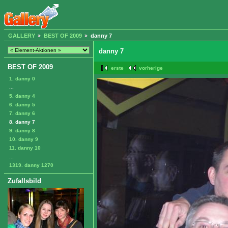
GALLERY
BEST OF 2009
danny 7
danny 7
BEST OF 2009
erste
vorherige
1. danny 0
...
5. danny 4
6. danny 5
7. danny 6
8. danny 7
9. danny 8
10. danny 9
11. danny 10
...
1319. danny 1270
Zufallsbild