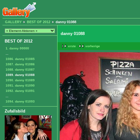
GALLERY
BEST OF 2012
danny 01088
danny 01088
BEST OF 2012
erste
vorherige
1. danny 00000
...
1086. danny 01085
1087. danny 01086
1088. danny 01087
1089. danny 01088
1090. danny 01089
1091. danny 01090
1092. danny 01091
...
1094. danny 01093
Zufallsbild