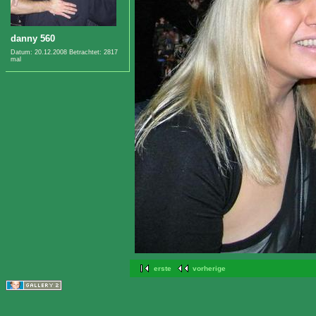
danny 560
Datum: 20.12.2008
Betrachtet: 2817
mal
erste
vorherige