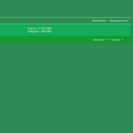
Anmelden
Registrieren
Datum: 27.03.2009
Vollgröße: 640x480
nächste
letzte