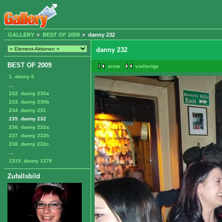
GALLERY
BEST OF 2009
danny 232
danny 232
BEST OF 2009
erste
vorherige
1. danny 0
...
232. danny 230a
233. danny 230b
234. danny 231
235. danny 232
236. danny 232a
237. danny 232b
238. danny 232c
...
1319. danny 1270
Zufallsbild