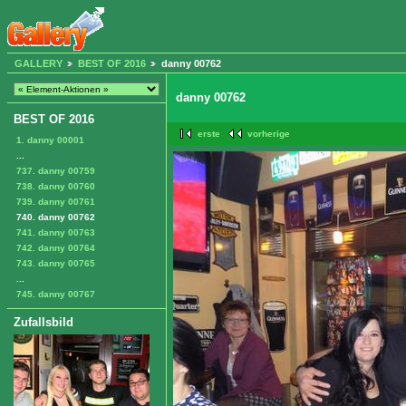
GALLERY
BEST OF 2016
danny 00762
danny 00762
BEST OF 2016
erste
vorherige
1. danny 00001
...
737. danny 00759
738. danny 00760
739. danny 00761
740. danny 00762
741. danny 00763
742. danny 00764
743. danny 00765
...
745. danny 00767
Zufallsbild