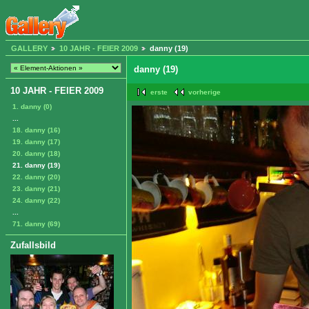
GALLERY
10 JAHR - FEIER 2009
danny (19)
danny (19)
10 JAHR - FEIER 2009
erste
vorherige
1. danny (0)
...
18. danny (16)
19. danny (17)
20. danny (18)
21. danny (19)
22. danny (20)
23. danny (21)
24. danny (22)
...
71. danny (69)
Zufallsbild