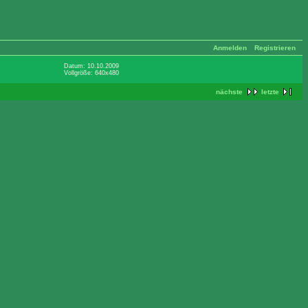
Anmelden
Registrieren
Datum: 10.10.2009
Vollgröße: 640x480
nächste
letzte