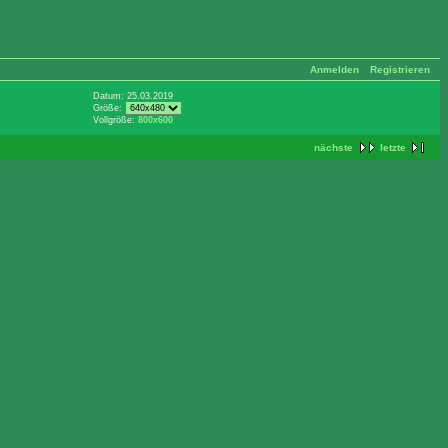
Anmelden
Registrieren
Datum: 25.03.2019
Größe:
Vollgröße:
800x600
nächste
letzte