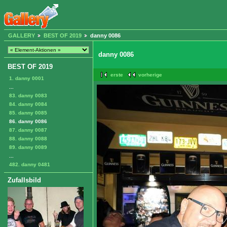
GALLERY
BEST OF 2019
danny 0086
danny 0086
BEST OF 2019
erste
vorherige
1. danny 0001
...
83. danny 0083
84. danny 0084
85. danny 0085
86. danny 0086
87. danny 0087
88. danny 0088
89. danny 0089
...
482. danny 0481
Zufallsbild