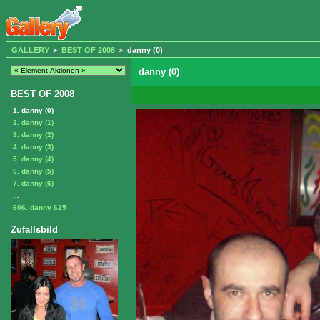
GALLERY
BEST OF 2008
danny (0)
danny (0)
BEST OF 2008
1. danny (0)
2. danny (1)
3. danny (2)
4. danny (3)
5. danny (4)
6. danny (5)
7. danny (6)
...
606. danny 625
Zufallsbild